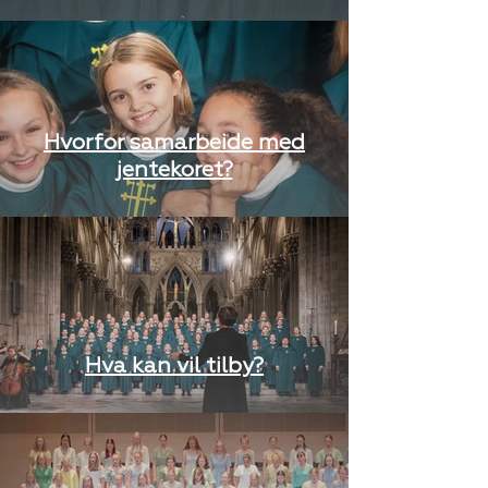
Hvorfor samarbeide med
jentekoret?
Hva kan vil tilby?