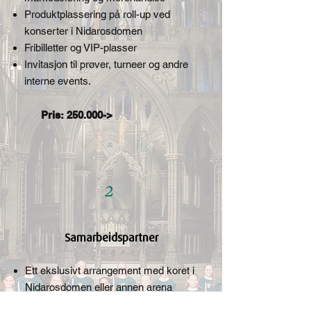
Produktplassering på roll-up ved
konserter i Nidarosdomen
Fribilletter og VIP-plasser
Invitasjon til prøver, turneer og andre
interne events.
Pris: 250.000->
2
Samarbeidspartner
Ett ekslusivt arrangement med koret i
Nidarosdomen eller annen arena
Synliggjøring i annonsering,