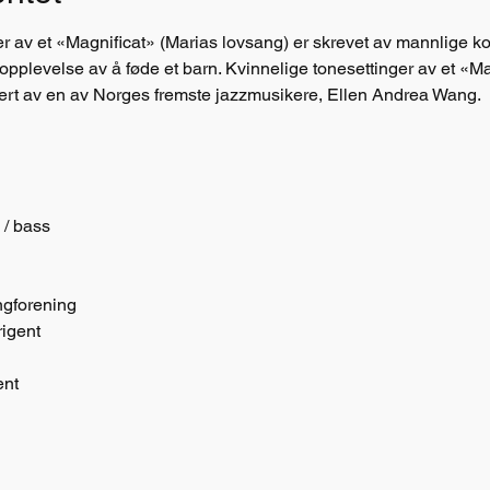
r av et «Magnificat» (Marias lovsang) er skrevet av mannlige kompo
plevelse av å føde et barn. Kvinnelige tonesettinger av et «Mag
ert av en av Norges fremste jazzmusikere, Ellen Andrea Wang.
 / bass
ngforening
rigent
ent