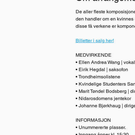
De aller fleste komposisjone
den handler om en kvinnes op
disse få verkene er kompon
Billetter i salg her!
MEDVIRKENDE
• Ellen Andrea Wang | vokal
• Eirik Hegdal | saksofon
• Trondheimsolistene
• Kvindelige Studenters Sa
• Marit Tøndel Bodsberg | di
• Nidarosdomens jentekor
• Johanne Bjørkhaug | dirig
INFORMASJON
• Unummererte plasser.
• Inngang åpner kl. 15:30