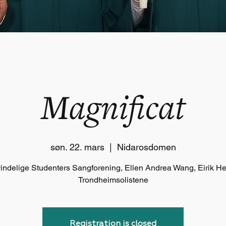
Magnificat
søn. 22. mars
  |  
Nidarosdomen
ndelige Studenters Sangforening, Ellen Andrea Wang, Eirik H
Trondheimsolistene
Registration is closed