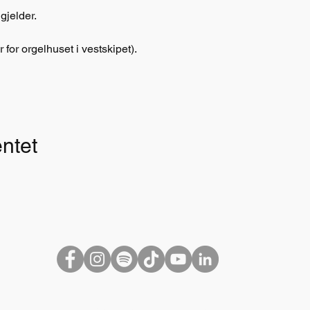
gjelder.
r for orgelhuset i vestskipet).
ntet
Nidarosdomens jentekor